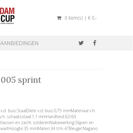
0 item(s) | € 0
,-
AANBIEDINGEN
005 sprint
v.d. buis:StaalDikte v.d. buis:0,75 mmMateriaal v.h.
v.h. schaatsstaal:1,1 mmHardheid:62/63
tlassen en zacht solderenNabewerking:Slijpen en
r:ZwartHoogte:35 mmMaten:34 t/m 47Beugel:Nagano