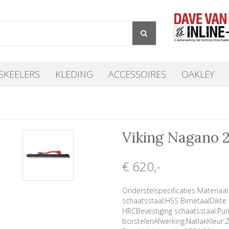
SKEELERS
KLEDING
ACCESSOIRES
OAKLEY
Viking Nagano 2
€ 620
,-
Onderstelspecificaties Materiaal 
schaatsstaal:HSS BimetaalDikte 
HRCBevestiging schaatsstaal:Pun
borstelenAfwerking:NatlakKleu