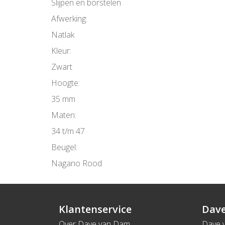
Slijpen en borstelen
Afwerking:
Natlak
Kleur:
Zwart
Hoogte:
35 mm
Maten:
34 t/m 47
Beugel:
Nagano Rood
Klantenservice
Dave
Over Dave van Dam
Dave 