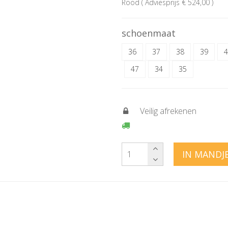
Rood ( Adviesprijs € 524,00 )
schoenmaat
36
37
38
39
4
47
34
35
Veilig afrekenen
IN MANDJ