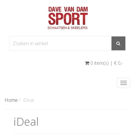
0 item(s) | € 0
,-
Togg
navi
Home
/
iDeal
iDeal