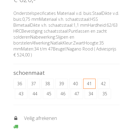
Onderstelspecificaties Materiaal v.d. buis:StaalDikte v.d.
buis:0,75 mmMateriaal v.h. schaatsstaal:HSS
BimetaalDikte v.h. schaatsstaal:1,1 mmHardheid:62/63
HRCBevestiging schaatsstaal:Puntlassen en zacht
solderenNabewerking:Slijpen en
borstelenAfwerking:NatlakKleur:ZwartHoogte:35
mmMaten:34 t/m 47Beugel:Nagano Rood ( Adviesprijs
€ 524,00 )
schoenmaat
36
37
38
39
40
41
42
43
44
45
46
47
34
35
Veilig afrekenen