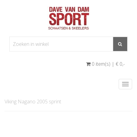
0 item(s) | € 0
,-
Togg
navi
Viking Nagano 2005 sprint