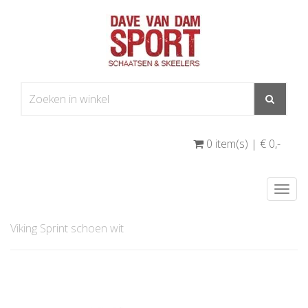
0 item(s) | € 0
,-
Togg
navi
Viking Sprint schoen wit