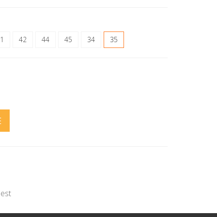
1
42
44
45
34
35
E
eest