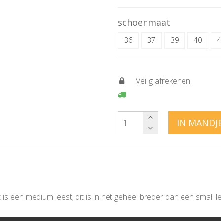
schoenmaat
36
37
39
40
4
Veilig afrekenen
IN MANDJ
 is een medium leest; dit is in het geheel breder dan een small l