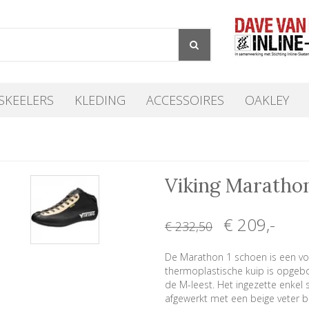
SKEELERS
KLEDING
ACCESSOIRES
OAKLEY
Viking Maratho
€ 209
,-
€ 232
,50
De Marathon 1 schoen is een vo
thermoplastische kuip is opgeb
de M-leest. Het ingezette enkel 
afgewerkt met een beige veter bi