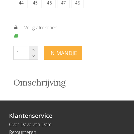
44
45
46
47
48
Veilig afrekenen
IN MANDJE
Omschrijving
Klantenservice
Over Dave van Dam
Retourneren