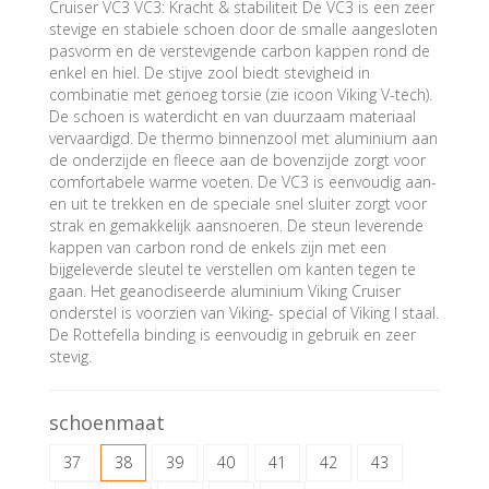
Cruiser VC3 VC3: Kracht & stabiliteit De VC3 is een zeer
stevige en stabiele schoen door de smalle aangesloten
pasvorm en de verstevigende carbon kappen rond de
enkel en hiel. De stijve zool biedt stevigheid in
combinatie met genoeg torsie (zie icoon Viking V-tech).
De schoen is waterdicht en van duurzaam materiaal
vervaardigd. De thermo binnenzool met aluminium aan
de onderzijde en fleece aan de bovenzijde zorgt voor
comfortabele warme voeten. De VC3 is eenvoudig aan-
en uit te trekken en de speciale snel sluiter zorgt voor
strak en gemakkelijk aansnoeren. De steun leverende
kappen van carbon rond de enkels zijn met een
bijgeleverde sleutel te verstellen om kanten tegen te
gaan. Het geanodiseerde aluminium Viking Cruiser
onderstel is voorzien van Viking- special of Viking I staal.
De Rottefella binding is eenvoudig in gebruik en zeer
stevig.
schoenmaat
37
38
39
40
41
42
43