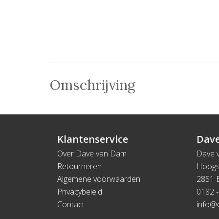
Omschrijving
Klantenservice
Dave
Over Dave van Dam
Dave 
Retourneren
Hoogs
Algemene voorwaarden
2851 
Privacybeleid
0182 -
Contact
info@