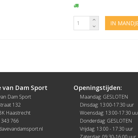
IN MANDJ
 van Dam Sport
Openingstijden:
van Dam Sport
Maandag: GESLOTEN
traat 132
Dinsdag: 13:00-17:30 uur
BK Haastrecht
Woensdag: 13:00-17:30 uu
 343 766
Donderdag: GESLOTEN
davevandamsport.nl
Vrijdag: 13:00 - 17:30 uur
Zaterdag: 09:30-16:00 uur