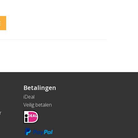
E
Betalingen
iDeal
Veilig betalen
r