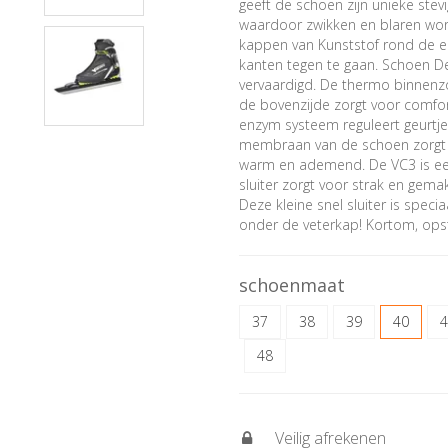
geeft de schoen zijn unieke ste
waardoor zwikken en blaren wor
kappen van Kunststof rond de en
kanten tegen te gaan. Schoen D
vervaardigd. De thermo binnenz
de bovenzijde zorgt voor comfort
enzym systeem reguleert geurtjes
membraan van de schoen zorgt v
warm en ademend. De VC3 is eenv
sluiter zorgt voor strak en gem
Deze kleine snel sluiter is speci
onder de veterkap! Kortom, ops
schoenmaat
37
38
39
40
4
48
Veilig afrekenen