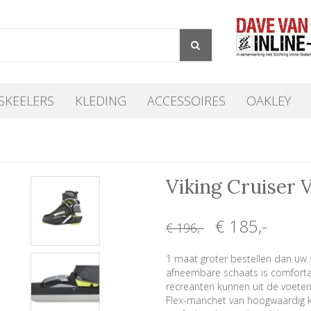
SKEELERS
KLEDING
ACCESSOIRES
OAKLEY
Viking Cruiser 
€ 185
,-
€ 196
,-
1 maat groter bestellen dan uw 
afneembare schaats is comfortab
recreanten kunnen uit de voeten
Flex-manchet van hoogwaardig ku