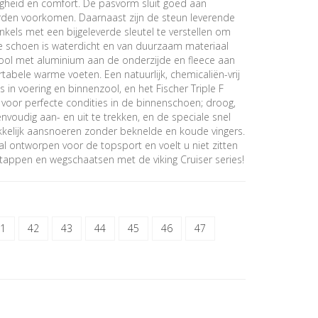
vigheid en comfort. De pasvorm sluit goed aan
den voorkomen. Daarnaast zijn de steun leverende
kels met een bijgeleverde sleutel te verstellen om
e schoen is waterdicht en van duurzaam materiaal
ool met aluminium aan de onderzijde en fleece aan
abele warme voeten. Een natuurlijk, chemicaliën-vrij
 in voering en binnenzool, en het Fischer Triple F
oor perfecte condities in de binnenschoen; droog,
oudig aan- en uit te trekken, en de speciale snel
akkelijk aansnoeren zonder beknelde en koude vingers.
aal ontworpen voor de topsport en voelt u niet zitten
tappen en wegschaatsen met de viking Cruiser series!
1
42
43
44
45
46
47