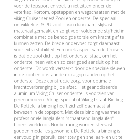
voor de topsport en voelt u niet zitten onder de
veterkap! Kortom, opstappen en wegschaatsen met de
viking Cruiser series! Zool en onderstel De speciaal
ontwikkelde R3 PU zool is van duurzaam, slijtvast
materiaal gemaakt en zorgt voor voldoende stijfheid in
combinatie met de benodigde torsie om krachtig af te
kunnen zetten. De brede ondervoet zorgt daarnaast
voor extra stabiliteit. Een uniek aspect van de Cruisers
is dat de zool dicht op het onderstel staat, om het
onderstel heen valt en zo zeer goed aansluit op het
onderstel. Dit wordt versterkt door de speciale sleuven
in de zool en opstaande extra grip randen op het
onderstel. Deze constructie zorgt voor optimale
krachtoverbrenging bij de afzet. Het geanodiseerde
aluminium Viking Cruiser onderstel is voorzien van
gerenommeerd Viking- special of Viking I staal. Binding
De Rottefella binding heeft zichzelf daarnaast al
bewezen in de topsport. Met deze binding waarmee
professionele langlaufers "schaatsend langlaufen"
tijdens worldcups Nordic-racing worden steevast
gouden medailles gewonnen. De Rottefella binding is
eenvoudig in gebruik, zeer stevig en snel aan- en uit te