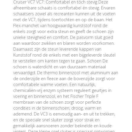
Cruiser VC7 VC7: Comfortabel en tóch stevig Deze
afneembare schaats is comfortabel én stevig. Ervaren
schaatsers zowel als recreanten kunnen uit de voeten
met de VC7, tijdens toertochten en op de baan. Het
Flex-manchet van hoogwaardig kunststof rond de
enkels zorgt voor extra steun en geeft de schoen zijn
unieke stevigheid en comfort. De pasvorm sluit goed
aan waardoor zwikken en blaren worden voorkomen.
Daarnaast zijn de steun leverende kappen van
Kunststof rond de enkels met een bijgeleverde sleutel
te verstellen om kanten tegen te gaan. Schoen De
schoen is waterdicht en van duurzaam materiaal
vervaardigd. De thermo binnenzool met aluminium aan
de onderzijde en fleece aan de bovenzijde zorgt voor
comfortabele warme voeten. Een natuurlijk,
chemicaliën-vrij enzym systeem reguleert geurtjes in
voering en binnenzool, en het Fischer Triple F
membraan van de schoen zorgt voor perfecte
condities in de binnenschoen; droog, warm en
ademend. De VC3 is eenvoudig aan- en uit te trekken,
en de speciale snel sluiter zorgt voor strak en
gemakkelijk aansnoeren zonder beknelde en koude
vingers. Deze kleine snel sluiter is speciaal ontworpen