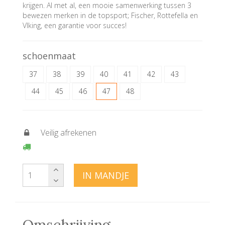
krijgen. Al met al, een mooie samenwerking tussen 3
bewezen merken in de topsport; Fischer, Rottefella en
VIking, een garantie voor succes!
schoenmaat
37
38
39
40
41
42
43
44
45
46
47
48
Veilig afrekenen
IN MANDJE