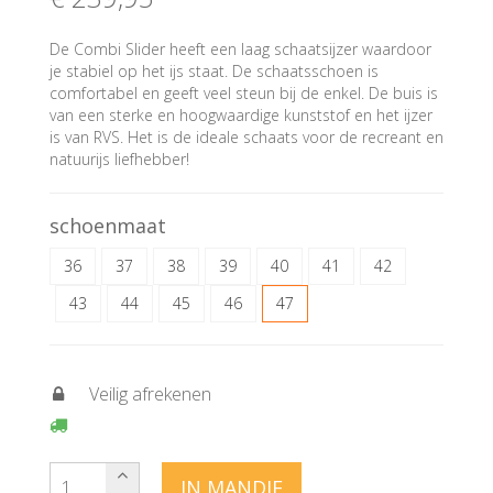
De Combi Slider heeft een laag schaatsijzer waardoor
je stabiel op het ijs staat. De schaatsschoen is
comfortabel en geeft veel steun bij de enkel. De buis is
van een sterke en hoogwaardige kunststof en het ijzer
is van RVS. Het is de ideale schaats voor de recreant en
natuurijs liefhebber!
schoenmaat
36
37
38
39
40
41
42
43
44
45
46
47
Veilig afrekenen
IN MANDJE