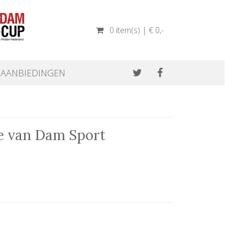
0 item(s) | € 0
,-
AANBIEDINGEN
e van Dam Sport