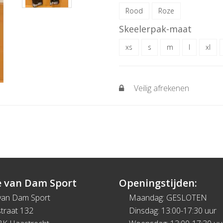
Rood
Roze
Skeelerpak-maat
xs
s
m
l
xl
Veilig afrekenen
 van Dam Sport
Openingstijden:
van Dam Sport
Maandag: GESLOTEN
traat 132
Dinsdag: 13:00-17:30 uur