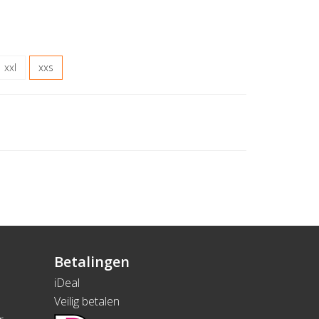
xxl
xxs
Betalingen
iDeal
Veilig betalen