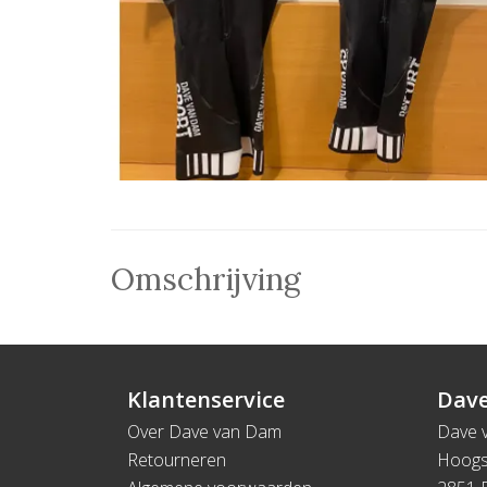
Omschrijving
Klantenservice
Dave
Over Dave van Dam
Dave 
Retourneren
Hoogs