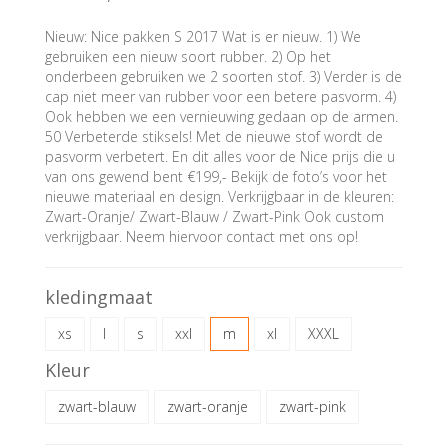
Nieuw: Nice pakken S 2017 Wat is er nieuw. 1) We
gebruiken een nieuw soort rubber. 2) Op het
onderbeen gebruiken we 2 soorten stof. 3) Verder is de
cap niet meer van rubber voor een betere pasvorm. 4)
Ook hebben we een vernieuwing gedaan op de armen.
50 Verbeterde stiksels! Met de nieuwe stof wordt de
pasvorm verbetert. En dit alles voor de Nice prijs die u
van ons gewend bent €199,- Bekijk de foto’s voor het
nieuwe materiaal en design. Verkrijgbaar in de kleuren:
Zwart-Oranje/ Zwart-Blauw / Zwart-Pink Ook custom
verkrijgbaar. Neem hiervoor contact met ons op!
kledingmaat
xs
l
s
xxl
m
xl
XXXL
Kleur
zwart-blauw
zwart-oranje
zwart-pink