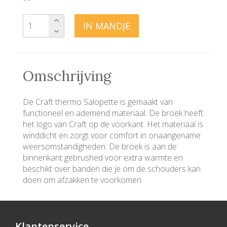
IN MANDJE
Omschrijving
De Craft thermo Salopette is gemaakt van
functioneel en ademend materiaal. De broek heeft
het logo van Craft op de voorkant. Het materiaal is
winddicht en zorgt voor comfort in onaangename
weersomstandigheden. De broek is aan de
binnenkant gebrushed voor extra warmte en
beschikt over banden die je om de schouders kan
doen om afzakken te voorkomen.
Klantenservice