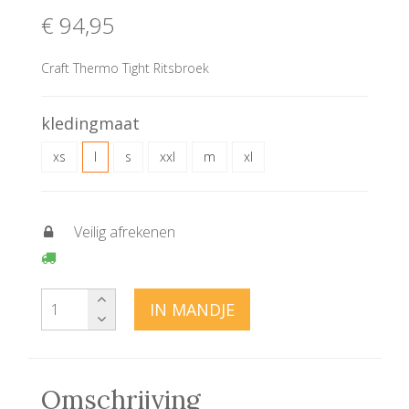
€ 94
,95
Craft Thermo Tight Ritsbroek
kledingmaat
xs
l
s
xxl
m
xl
Veilig afrekenen
IN MANDJE
Omschrijving