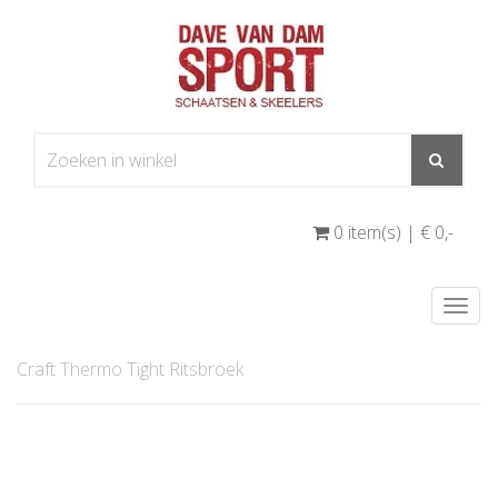
0 item(s) | € 0
,-
Togg
navi
Craft Thermo Tight Ritsbroek