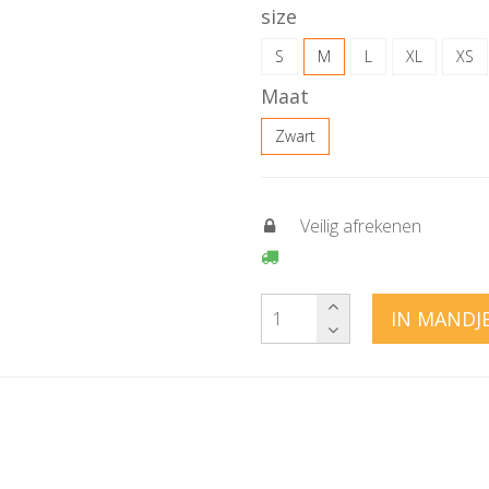
size
S
M
L
XL
XS
Maat
Zwart
Veilig afrekenen
IN MANDJ