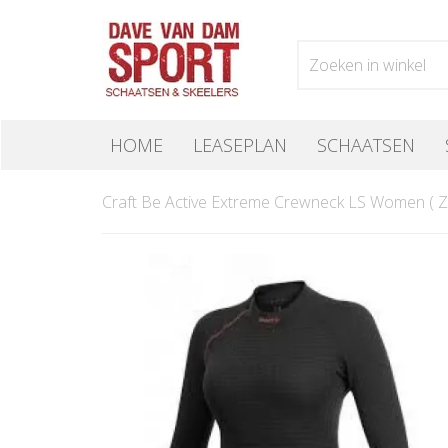
HOME
LEASEPLAN
SCHAATSEN
Craft Be Active Extreme Crewneck LS Women ( Z