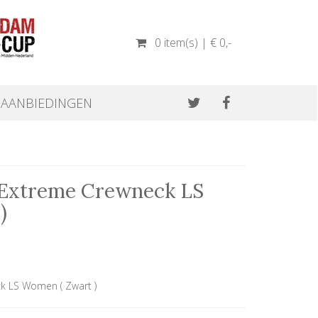
0 item(s) | € 0
,-
AANBIEDINGEN
e Extreme Crewneck LS
)
ck LS Women ( Zwart )