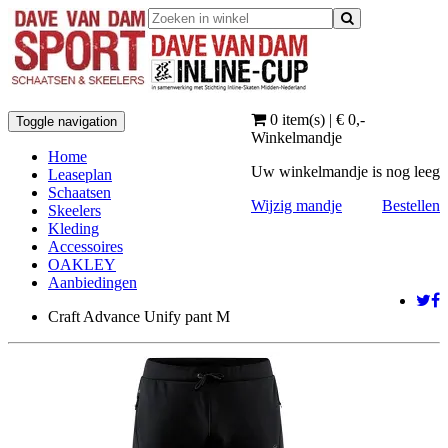
0 item(s) | € 0
,-
Toggle navigation
Winkelmandje
Home
Uw winkelmandje is nog leeg
Leaseplan
Schaatsen
Wijzig mandje
Bestellen
Skeelers
Kleding
Accessoires
OAKLEY
Aanbiedingen
Craft Advance Unify pant M