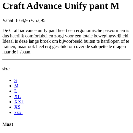
Craft Advance Unify pant M
Vanaf:
€ 64
,95
€ 53
,95
De Craft iadvance unify pant heeft een ergonomische pasvorm en is
dus heerlijk comfortabel en zorgt voor een totale bewegingsvrijheid.
Ideaal is deze lange broek om bijvoorbeeld buiten te hardlopen of te
trainen, maar ook heel erg geschikt om over de salopette te dragen
naar de ijsbaan.
size
S
M
L
XL
XXL
XS
xxxl
Maat