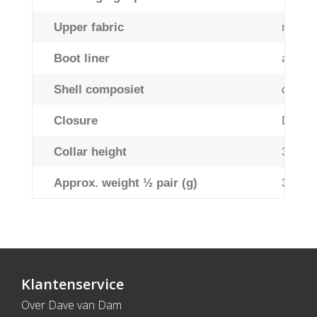
Upper fabric
microf
Boot liner
antibac
Shell composiet
carbon
Closure
Double
Collar height
3/4 an
Approx. weight ½ pair (g)
350
Klantenservice
Over Dave van Dam