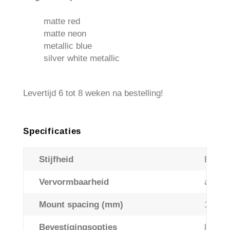
matte red
matte neon
metallic blue
silver white metallic
Levertijd 6 tot 8 weken na bestelling!
Specificaties
Stijfheid
Extrem
Vervormbaarheid
arch+h
Mount spacing (mm)
195
Bevestigingsopties
longitu