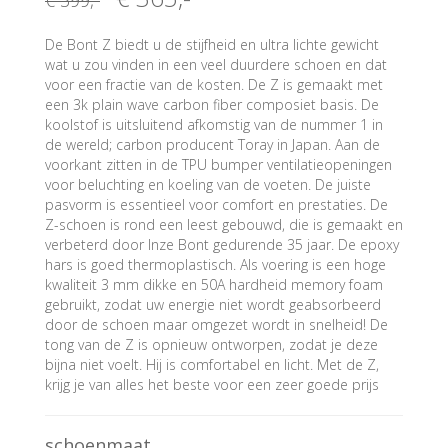
€ 399
,-
De Bont Z biedt u de stijfheid en ultra lichte gewicht
wat u zou vinden in een veel duurdere schoen en dat
voor een fractie van de kosten. De Z is gemaakt met
een 3k plain wave carbon fiber composiet basis. De
koolstof is uitsluitend afkomstig van de nummer 1 in
de wereld; carbon producent Toray in Japan. Aan de
voorkant zitten in de TPU bumper ventilatieopeningen
voor beluchting en koeling van de voeten. De juiste
pasvorm is essentieel voor comfort en prestaties. De
Z-schoen is rond een leest gebouwd, die is gemaakt en
verbeterd door Inze Bont gedurende 35 jaar. De epoxy
hars is goed thermoplastisch. Als voering is een hoge
kwaliteit 3 mm dikke en 50A hardheid memory foam
gebruikt, zodat uw energie niet wordt geabsorbeerd
door de schoen maar omgezet wordt in snelheid! De
tong van de Z is opnieuw ontworpen, zodat je deze
bijna niet voelt. Hij is comfortabel en licht. Met de Z,
krijg je van alles het beste voor een zeer goede prijs
schoenmaat