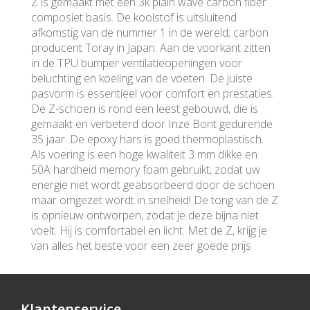
Z is gemaakt met een 3k plain wave carbon fiber
composiet basis. De koolstof is uitsluitend
afkomstig van de nummer 1 in de wereld; carbon
producent Toray in Japan. Aan de voorkant zitten
in de TPU bumper ventilatieopeningen voor
beluchting en koeling van de voeten. De juiste
pasvorm is essentieel voor comfort en prestaties.
De Z-schoen is rond een leest gebouwd, die is
gemaakt en verbeterd door Inze Bont gedurende
35 jaar. De epoxy hars is goed thermoplastisch.
Als voering is een hoge kwaliteit 3 mm dikke en
50A hardheid memory foam gebruikt, zodat uw
energie niet wordt geabsorbeerd door de schoen
maar omgezet wordt in snelheid! De tong van de Z
is opnieuw ontworpen, zodat je deze bijna niet
voelt. Hij is comfortabel en licht. Met de Z, krijg je
van alles het beste voor een zeer goede prijs
Klantenservice