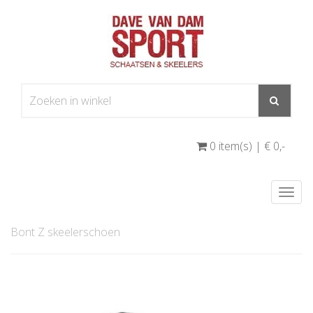
0 item(s) | € 0
,-
Togg
navi
Bont Z skeelerschoen