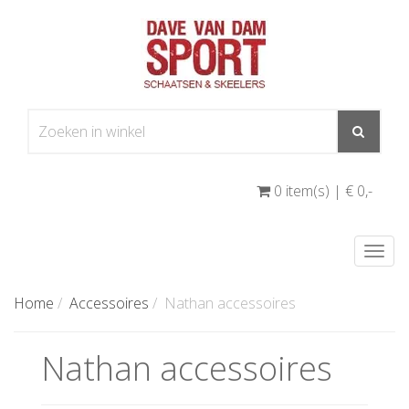
0 item(s) | € 0
,-
Togg
navi
Home
/
Accessoires
/
Nathan accessoires
Nathan accessoires