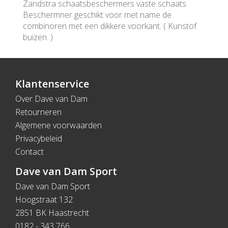
Zandstra schaatsbeschermers vaste schaats.
Beschermner geschikt voor met name de
combinoren met een dikkere voorkant. ( Kunstof
buizen. )
Klantenservice
Over Dave van Dam
Retourneren
Algemene voorwaarden
Privacybeleid
Contact
Dave van Dam Sport
Dave van Dam Sport
Hoogstraat 132
2851 BK Haastrecht
0182 - 343 766