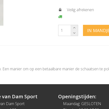
Veilig afrekenen
IN MANDJ
oken. Een manier om op een betaalbare manier de schaatsen te po
 van Dam Sport
Openingstijden:
van Dam Sport
Maandag: GESLOTEN