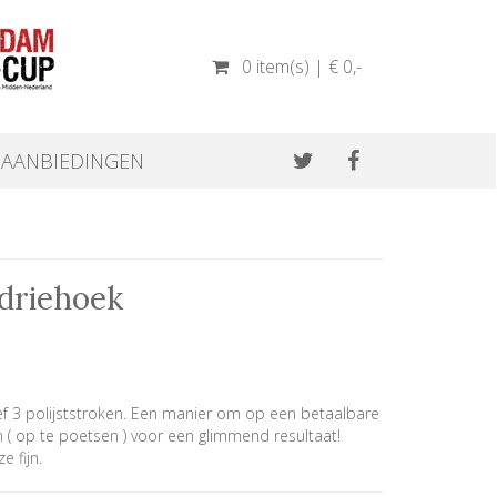
0 item(s) | € 0
,-
AANBIEDINGEN
tdriehoek
ief 3 polijststroken. Een manier om op een betaalbare
n ( op te poetsen ) voor een glimmend resultaat!
 fijn.