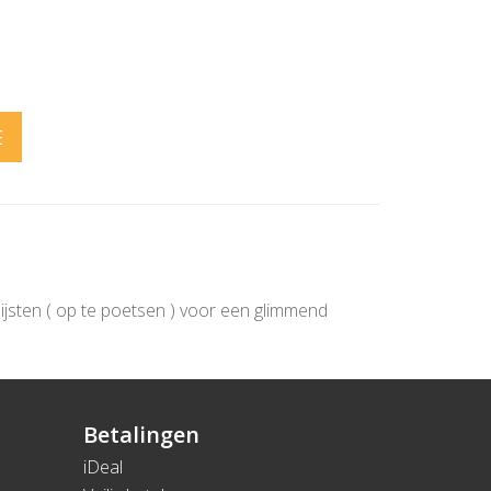
E
lijsten ( op te poetsen ) voor een glimmend
Betalingen
iDeal