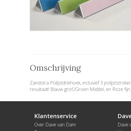
Omschrijving
Zandstra Polijstdriehoek, inclusief 3 polijststr
resultaat! Blauw grof,/Groen Middel, en Roze fijn.
Klantenservice
Dave
Over Dave van Dam
Dave 