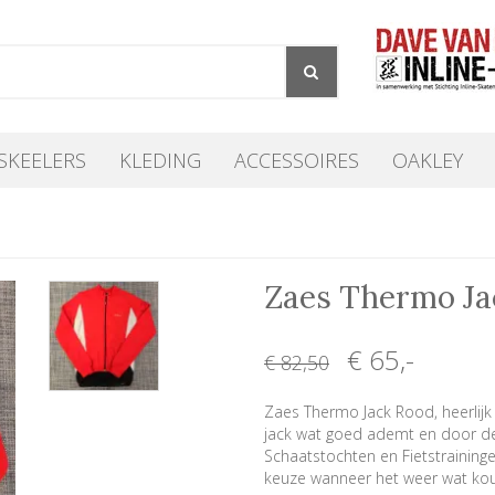
SKEELERS
KLEDING
ACCESSOIRES
OAKLEY
Zaes Thermo J
€ 65
,-
€ 82
,50
Zaes Thermo Jack Rood, heerlij
jack wat goed ademt en door de 
Schaatstochten en Fietstraining
keuze wanneer het weer wat kou