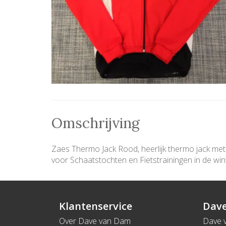
Omschrijving
Zaes Thermo Jack Rood, heerlijk thermo jack met
voor Schaatstochten en Fietstrainingen in de wi
Klantenservice
Dave
Over Dave van Dam
Dave 