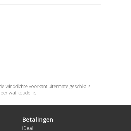
e winddichte voorkant uitermate geschikt is
eer wat kouder is!
Betalingen
iDeal