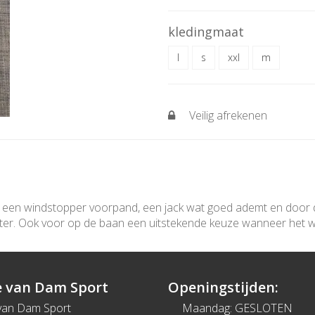
kledingmaat
l
s
xxl
m
Veilig afrekenen
 een windstopper voorpand, een jack wat goed ademt en door d
nter. Ook voor op de baan een uitstekende keuze wanneer het w
 van Dam Sport
Openingstijden:
van Dam Sport
Maandag: GESLOTEN