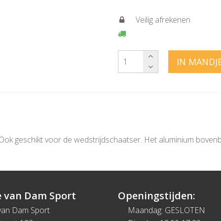
Veilig afrekenen
IN MANDJ
el. Ook geschikt voor de wedstrijdschaatser. Het aluminium bove
 van Dam Sport
Openingstijden:
van Dam Sport
Maandag: GESLOTEN