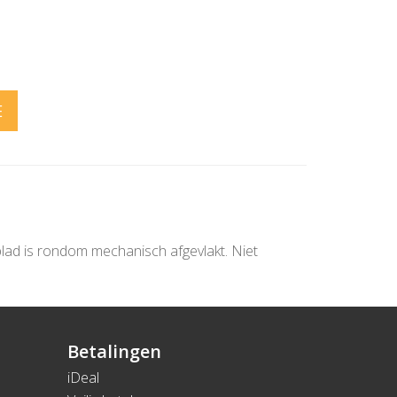
E
nblad is rondom mechanisch afgevlakt. Niet
Betalingen
iDeal