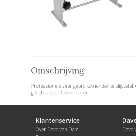
Omschrijving
Professionele zeer gebruiksvriendelijke slijptaf
geschikt voor Combi noren.
Klantenservice
Dave
Over Dave van Dam
Dave 