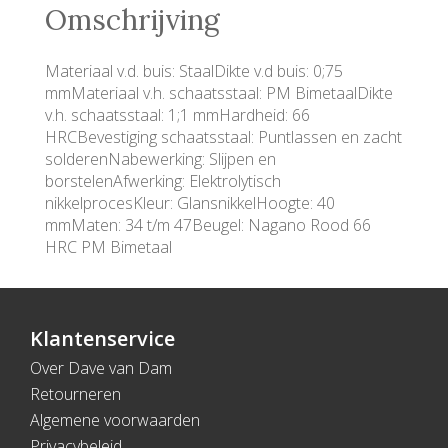
Omschrijving
Materiaal v.d. buis: StaalDikte v.d buis: 0;75
mmMateriaal v.h. schaatsstaal: PM BimetaalDikte
v.h. schaatsstaal: 1;1 mmHardheid: 66
HRCBevestiging schaatsstaal: Puntlassen en zacht
solderenNabewerking: Slijpen en
borstelenAfwerking: Elektrolytisch
nikkelprocesKleur: GlansnikkelHoogte: 40
mmMaten: 34 t/m 47Beugel: Nagano Rood 66
HRC PM Bimetaal
Klantenservice
Over Dave van Dam
Retourneren
Algemene voorwaarden
Privacybeleid