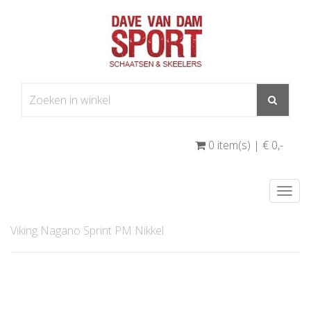
0 item(s) | € 0
,-
Togg
navi
Viking Nagano Sprint PM Nikkel