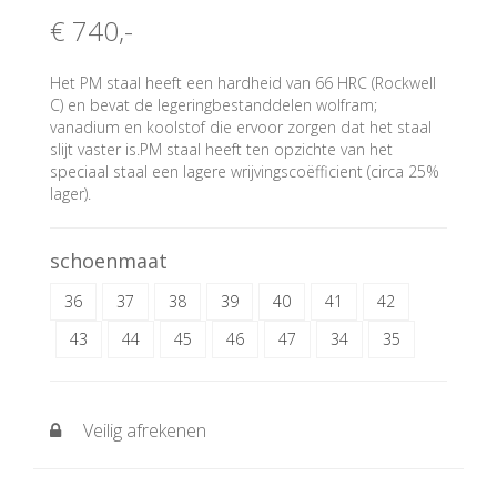
€ 740
,-
Het PM staal heeft een hardheid van 66 HRC (Rockwell
C) en bevat de legeringbestanddelen wolfram;
vanadium en koolstof die ervoor zorgen dat het staal
slijt vaster is.PM staal heeft ten opzichte van het
speciaal staal een lagere wrijvingscoëfficient (circa 25%
lager).
schoenmaat
36
37
38
39
40
41
42
43
44
45
46
47
34
35
Veilig afrekenen