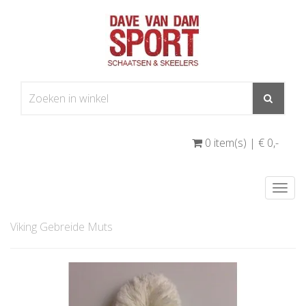
0 item(s) | € 0
,-
Togg
navi
Viking Gebreide Muts