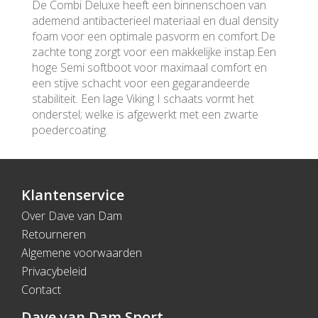
De Combi Deluxe heeft een binnenschoen van
ademend antibacterieel materiaal en dual density
foam voor een optimale pasvorm en comfort.De
zachte tong zorgt voor een makkelijke instap.Een
hoge Semi softboot voor maximaal comfort en
een stijve schacht voor een gegarandeerde
stabiliteit. Een lage Viking I schaats vormt het
onderstel; welke is afgewerkt met een zwarte
poedercoating.
Klantenservice
Over Dave van Dam
Retourneren
Algemene voorwaarden
Privacybeleid
Contact
Dave van Dam Sport