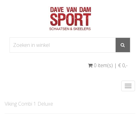
0 item(s) | € 0
,-
Togg
navi
Viking Combi 1 Deluxe