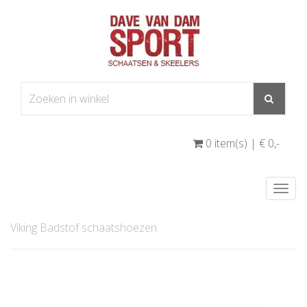
0 item(s) | € 0
,-
Togg
navi
Viking Badstof schaatshoezen