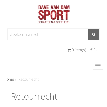
0 item(s) | € 0
,-
Togg
navi
Home
/
Retourrecht
Retourrecht