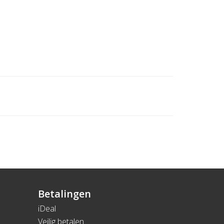
Betalingen
iDeal
Veilig betalen