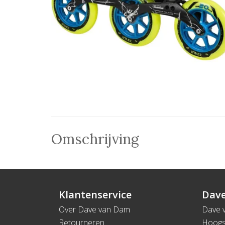
Omschrijving
Klantenservice
Dave
Over Dave van Dam
Dave 
Retourneren
Hoogs