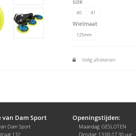
size
40
41
Wielmaat
125mm
Veilig afrekenen
 van Dam Sport
Openingstijden:
van Dam Sport
Maandag: GESLOTEN
traat 132
Dinsdag: 13:00-17:30 uur