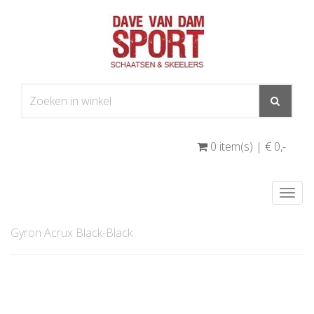
0 item(s) | € 0
,-
Togg
navi
Gyron Acrux Black-Black