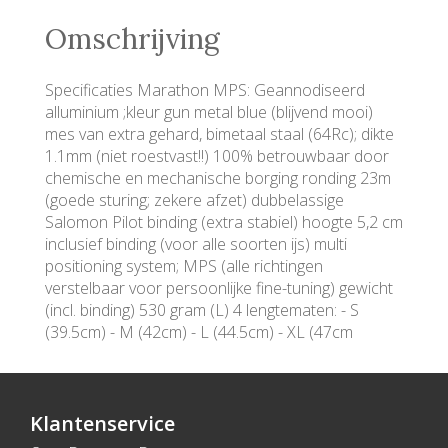
Omschrijving
Specificaties Marathon MPS: Geannodiseerd
alluminium ;kleur gun metal blue (blijvend mooi)
mes van extra gehard, bimetaal staal (64Rc); dikte
1.1mm (niet roestvast!!) 100% betrouwbaar door
chemische en mechanische borging ronding 23m
(goede sturing; zekere afzet) dubbelassige
Salomon Pilot binding (extra stabiel) hoogte 5,2 cm
inclusief binding (voor alle soorten ijs) multi
positioning system; MPS (alle richtingen
verstelbaar voor persoonlijke fine-tuning) gewicht
(incl. binding) 530 gram (L) 4 lengtematen: - S
(39.5cm) - M (42cm) - L (44.5cm) - XL (47cm
Klantenservice