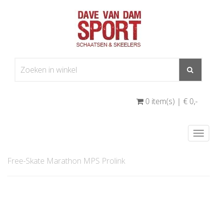
0 item(s) | € 0
,-
Togg
navi
Free-Skate Marathon MPS Prolink