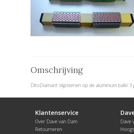
Omschrijving
DitoDiamant slijpstenen op de aluminium balk/ 3 
Klantenservice
Dave
Over Dave van Dam
Dave 
Retourneren
Hoogs