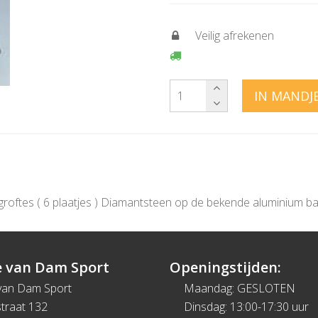
Veilig afrekenen
IN MANDJ
groftes ( 6 plaatjes ) Diamantsteen op de bekende aluminium balk
 van Dam Sport
Openingstijden:
van Dam Sport
Maandag: GESLOTEN
traat 132
Dinsdag: 13:00-17:30 uur