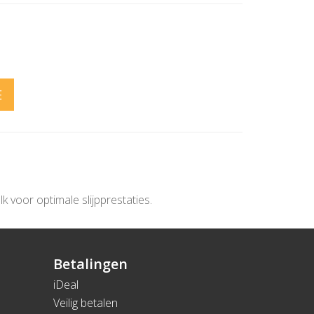
E
 voor optimale slijpprestaties.
Betalingen
iDeal
Veilig betalen