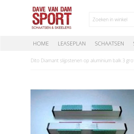
HOME
LEASEPLAN
SCHAATSEN
Dito Diamant slijpstenen op aluminium balk 3 gro