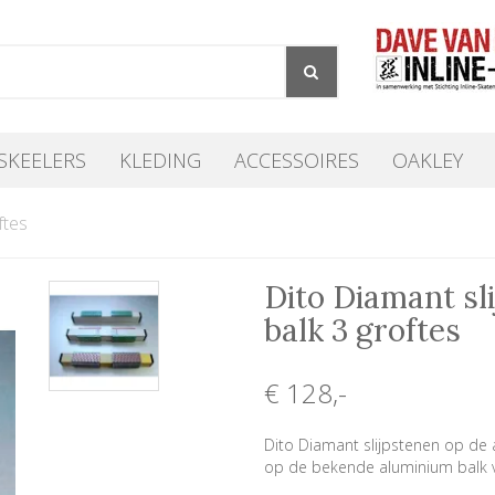
SKEELERS
KLEDING
ACCESSOIRES
OAKLEY
ftes
Dito Diamant sl
balk 3 groftes
€ 128
,-
Dito Diamant slijpstenen op de a
op de bekende aluminium balk vo