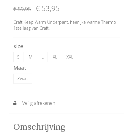
€ 53
,95
€ 59
,95
Craft Keep Warm Underpant, heerlijke warme Thermo
1ste laag van Craft!
size
S
M
L
XL
XXL
Maat
Zwart
Veilig afrekenen
Omschrijving