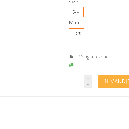
size
S-M
Maat
Hert
Veilig afrekenen
IN MANDJ