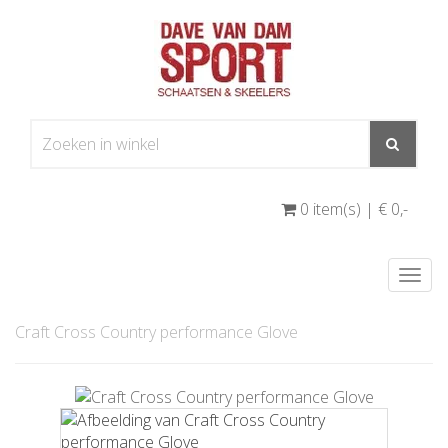
0 item(s) | € 0
,-
Togg
navi
Craft Cross Country performance Glove