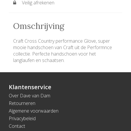
Veilig afrekenen
Omschrijving
Craft Cross Country performance Glove, super
mooie handschoen van Craft uit de Performnce
collectie. Perfecte handschoen voor het
langlaufen en schaatsen.
Klantenservice
Over Dave van Dam
Retourneren
Algemene voorwaarden
Privacybeleid
Contact