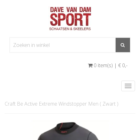
0 item(s) | € 0
,-
Togg
navi
Craft Be Active Extreme Windstopper Men ( Zwart )