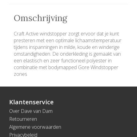
Omschrijving
Craft Active windstopper zorgt ervoor dat je kunt
presteren met een optimale lichaamstemperatuur
tijdens inspanningen in milde, koude en winderige
omstandigheden. De onderkleding is gemaakt van
een elastisch en zeer functioneel polyester in
combinatie met bodymapped Gore Windstopper
zones
Klantenservice
Over Dave van Dam
Retourneren
Algemene voorwaarden
Privacybeleid