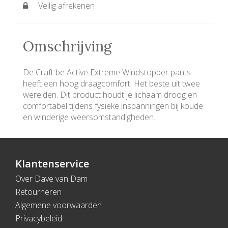
Veilig afrekenen
Omschrijving
De Craft be Active Extreme Windstopper pants
heeft een hoog draagcomfort. Het beste uit twee
werelden. Dit product houdt je lichaam droog en
comfortabel tijdens fysieke inspanningen bij koude
en winderige weersomstandigheden.
Klantenservice
Over Dave van Dam
Retourneren
Algemene voorwaarden
Privacybeleid