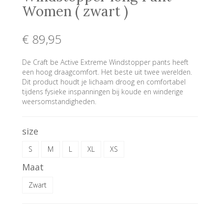
Women ( zwart )
€ 89
,95
De Craft be Active Extreme Windstopper pants heeft
een hoog draagcomfort. Het beste uit twee werelden.
Dit product houdt je lichaam droog en comfortabel
tijdens fysieke inspanningen bij koude en winderige
weersomstandigheden.
size
S
M
L
XL
XS
Maat
Zwart