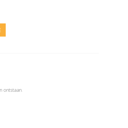
E
en ontstaan.