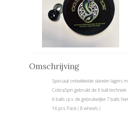
Omschrijving
Speciaal ontwikkelde skeeler lagers 
CobraSpin gebruikt de 6 ball techniek
6 balls i.p.v. de gebruikelijke 7 ball
16 pcs Pack ( 8 wheels )