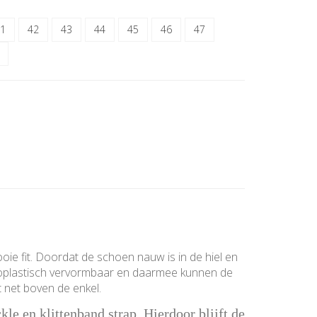
1
42
43
44
45
46
47
ie fit. Doordat de schoen nauw is in de hiel en
ermoplastisch vervormbaar en daarmee kunnen de
 net boven de enkel.
le en klittenband strap. Hierdoor blijft de