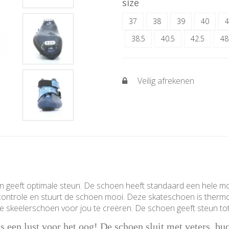
size
37
38
39
40
4
38.5
40.5
42.5
48
Veilig afrekenen
 geeft optimale steun. De schoen heeft standaard een hele moo
eel controle en stuurt de schoen mooi. Deze skateschoen is th
e skeelerschoen voor jou te creëren. De schoen geeft steun tot
 een lust voor het oog! De schoen sluit met veters, buck