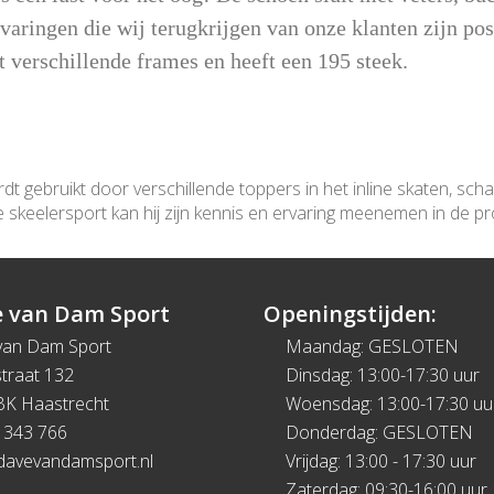
varingen die wij terugkrijgen van onze klanten zijn pos
 verschillende frames en heeft een 195 steek.
rdt gebruikt door verschillende toppers in het inline skaten, sch
e skeelersport kan hij zijn kennis en ervaring meenemen in de pro
 van Dam Sport
Openingstijden:
van Dam Sport
Maandag: GESLOTEN
traat 132
Dinsdag: 13:00-17:30 uur
BK Haastrecht
Woensdag: 13:00-17:30 uu
 343 766
Donderdag: GESLOTEN
davevandamsport.nl
Vrijdag: 13:00 - 17:30 uur
Zaterdag: 09:30-16:00 uur