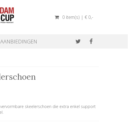
0 item(s) | € 0
,-
AANBIEDINGEN
lerschoen
 vervormbare skeelerschoen die extra enkel support
l.