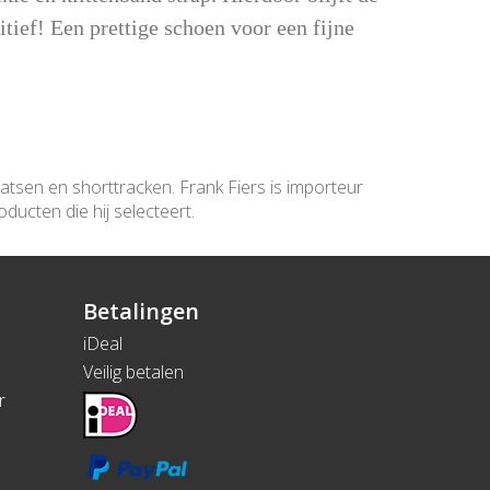
itief! Een prettige schoen voor een fijne
aatsen en shorttracken. Frank Fiers is importeur
ducten die hij selecteert.
Betalingen
iDeal
Veilig betalen
r