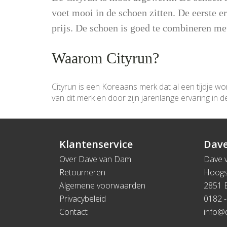
voet mooi in de schoen zitten. De eerste er
prijs. De schoen is goed te combineren met
Waarom Cityrun?
Cityrun is een Koreaans merk dat al een tijdje wo
van dit merk en door zijn jarenlange ervaring in d
Klantenservice
Dave
Over Dave van Dam
Dave 
Retourneren
Hoogs
Algemene voorwaarden
2851 
Privacybeleid
0182 -
Contact
info@