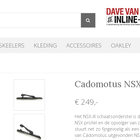
SKEELERS
KLEDING
ACCESSOIRES
OAKLEY
Cadomotus NSX-
€ 249
,-
Het NSX-III schaatsonderstel is
NSX profiel en de opvolger van 
stuurt net zo fijngevoelig als e
van Cádomotus uitgevonden NSX 