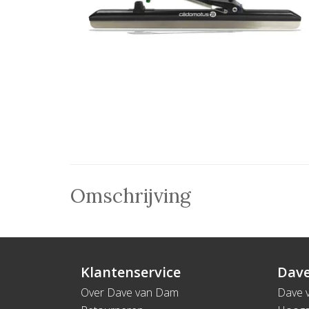
Omschrijving
Klantenservice
Dave
Over Dave van Dam
Dave 