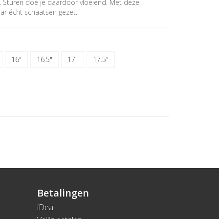
et. Sturen doe je daardoor vloeiend. Met deze
aar écht schaatsen gezet.
16"
16.5"
17"
17.5"
Betalingen
iDeal