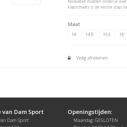
flexibiliteit midden onder je vo
klapschaats is de eerste stap n
Maat
14'
14.5'
15.5
15'
Veilig afrekenen
 van Dam Sport
Openingstijden:
van Dam Sport
Maandag: GESLOTEN