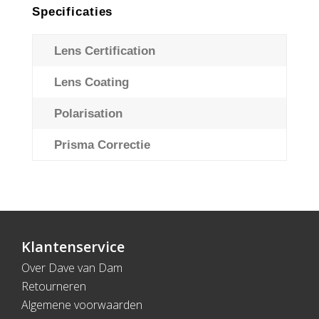
Specificaties
Lens Certification
C
Lens Coating
R
Polarisation
N
Prisma Correctie
N
Klantenservice
Over Dave van Dam
Retourneren
Algemene voorwaarden