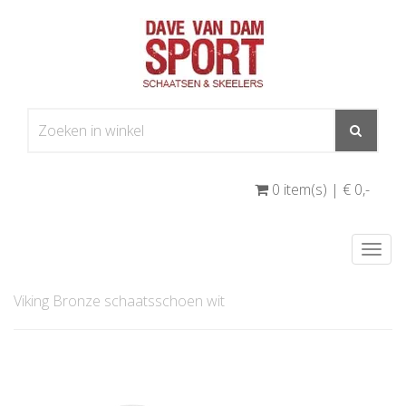
0 item(s) | € 0
,-
Togg
navi
Viking Bronze schaatsschoen wit