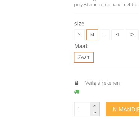
polyester in combinatie met b
size
S
M
L
XL
XS
Maat
Zwart
Veilig afrekenen
IN MANDJ