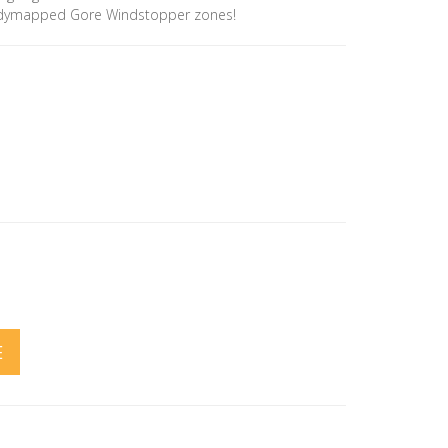
odymapped Gore Windstopper zones!
E