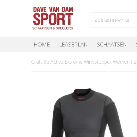
HOME
LEASEPLAN
SCHAATSEN
Craft Be Active Extreme Windstopper Women ( Z