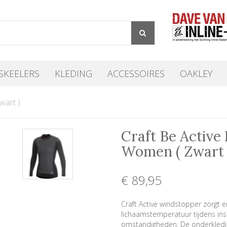
SKEELERS
KLEDING
ACCESSOIRES
OAKLEY
wart )
Craft Be Activ
Women ( Zwart 
€ 89
,95
Craft Active windstopper zorgt 
lichaamstemperatuur tijdens ins
omstandigheden. De onderkleding